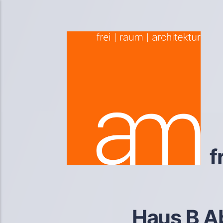
f
Haus B A