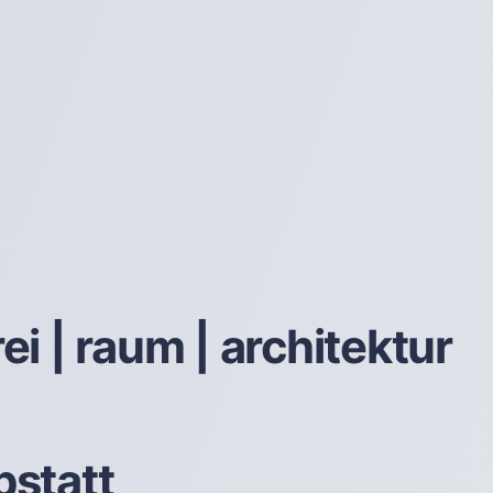
rei | raum | architektur
bstatt