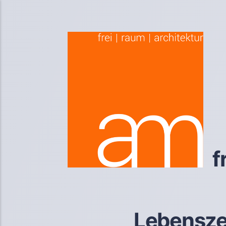
f
Lebensze