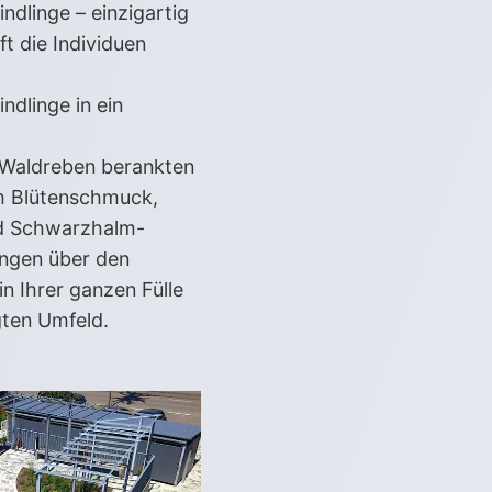
dlinge – einzigartig
t die Individuen
dlinge in ein
t Waldreben berankten
em Blütenschmuck,
nd Schwarzhalm-
ingen über den
n Ihrer ganzen Fülle
gten Umfeld.