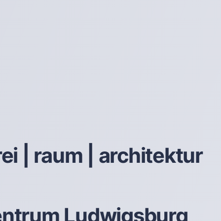
rei | raum | architektur
ntrum Ludwigsburg