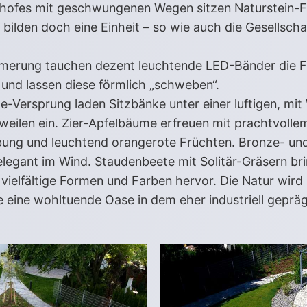
hofes mit geschwungenen Wegen sitzen Naturstein-Fin
bilden doch eine Einheit – so wie auch die Gesellschaf
erung tauchen dezent leuchtende LED-Bänder die Fin
 und lassen diese förmlich „schweben“.
-Versprung laden Sitzbänke unter einer luftigen, mi
weilen ein. Zier-Apfelbäume erfreuen mit prachtvoll
bung und leuchtend orangerote Früchten. Bronze- u
legant im Wind. Staudenbeete mit Solitär-Gräsern br
vielfältige Formen und Farben hervor. Die Natur wird i
e eine wohltuende Oase in dem eher industriell geprä